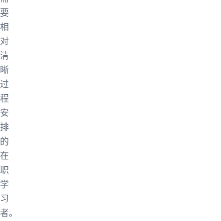
要
相
对
清
晰
过
程
安
排
的
在
职
学
习
者。