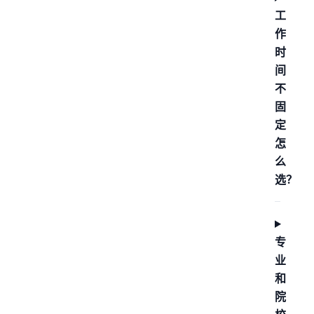
工
作
时
间
不
固
定
怎
么
选？
专
业
和
院