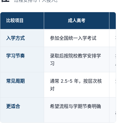
过程安排与个人投入。
比较项目
成人高考
成人高考、自学考试与开放大学方式对比
入学方式
参加全国统一入学考试
不设统
学习节奏
录取后按院校教学安排学
按专业
习
成
常见周期
通常 2.5-5 年，按层次核
没有统
对
更适合
希望流程与学期节奏明确
自学与
强