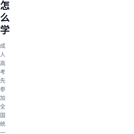
怎
么
学
成
人
高
考
先
参
加
全
国
统
一