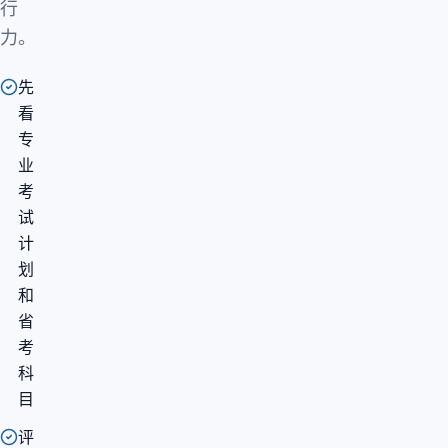
行
力。
先
看
专
业
考
试
计
划
和
省
考
科
目
评