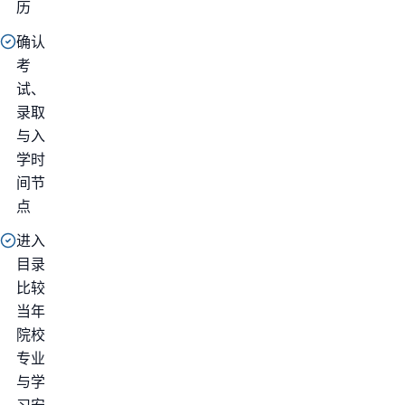
历
确认
考
试、
录取
与入
学时
间节
点
进入
目录
比较
当年
院校
专业
与学