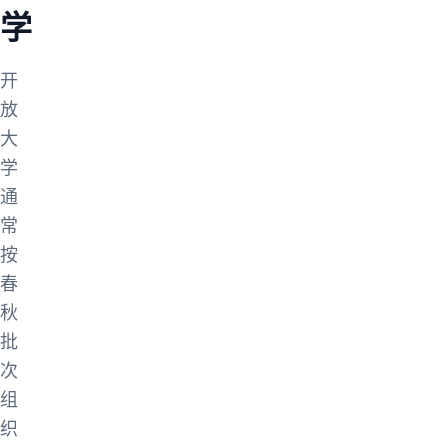
学
开
放
大
学
通
常
按
春
秋
批
次
组
织