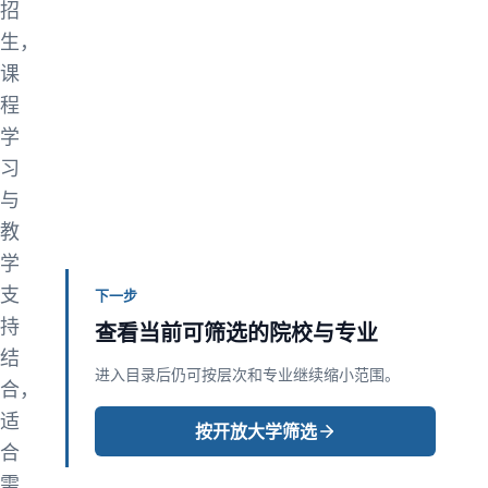
招
生，
课
程
学
习
与
教
学
支
下一步
持
查看当前可筛选的院校与专业
结
进入目录后仍可按层次和专业继续缩小范围。
合，
适
按开放大学筛选
合
需