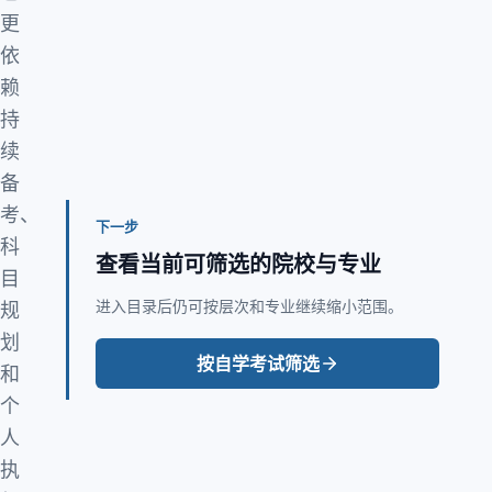
更
依
赖
持
续
备
考、
下一步
科
查看当前可筛选的院校与专业
目
进入目录后仍可按层次和专业继续缩小范围。
规
划
按自学考试筛选
和
个
人
执