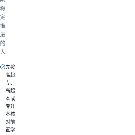
稳
定
推
进
的
人。
先按
高起
专、
高起
本或
专升
本核
对前
置学