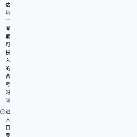
估
每
个
考
期
可
投
入
的
备
考
时
间
进
入
目
录