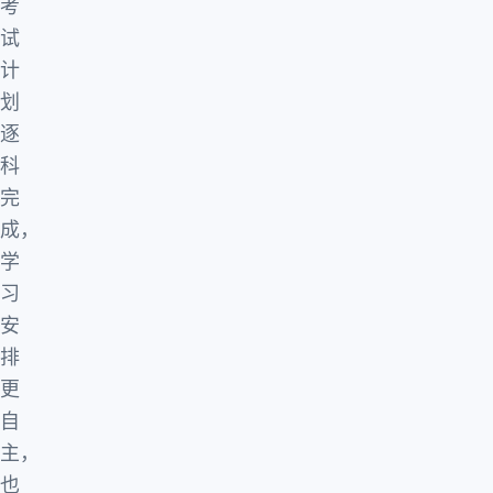
考
试
计
划
逐
科
完
成，
学
习
安
排
更
自
主，
也