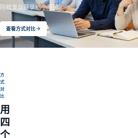
院校专业目录缩小范围。
查看方式对比
方
式
对
比
用
四
个