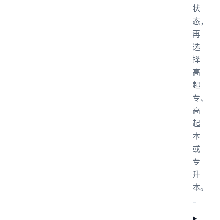
状
态，
再
选
择
高
起
专、
高
起
本
或
专
升
本。