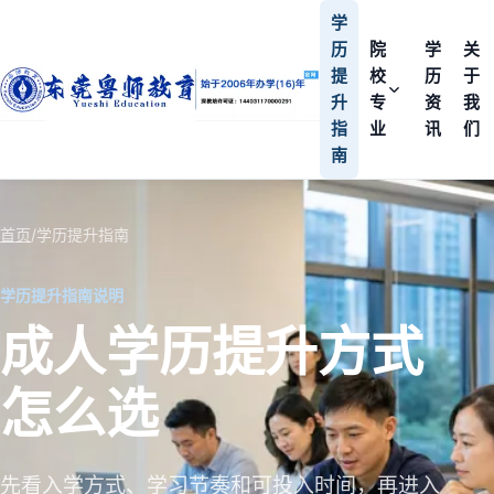
学
历
院
学
关
提
校
历
于
升
专
资
我
指
业
讯
们
南
首页
/
学历提升指南
学历提升指南说明
成人学历提升方式
怎么选
先看入学方式、学习节奏和可投入时间，再进入