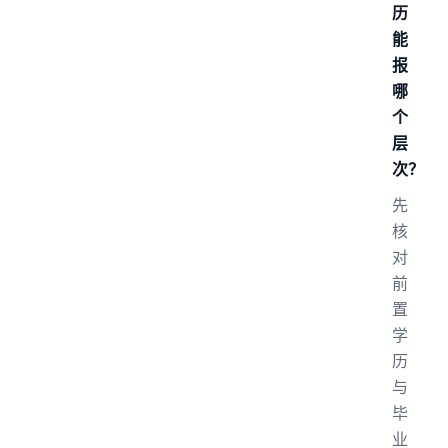
历
能
报
哪
个
层
次？
先
核
对
前
置
学
历
与
毕
业