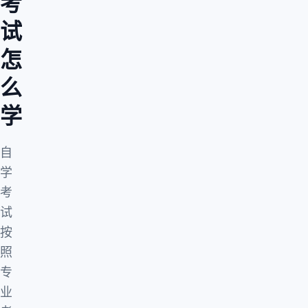
考
试
怎
么
学
自
学
考
试
按
照
专
业