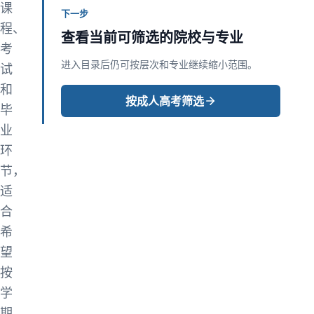
课
下一步
程、
查看当前可筛选的院校与专业
考
进入目录后仍可按层次和专业继续缩小范围。
试
和
按成人高考筛选
毕
业
环
节，
适
合
希
望
按
学
期