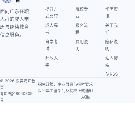
育
提升方
院校专
学历资
面向广东在职
式比较
业
讯
人群的成人学
成人高
报名流
关于我
历与继续教育
考
程
们
信息服务。
自学考
费用说
隐私说
试
明
明
开放大
站内搜
学
索
RSS
© 2026 东莞粤师教
招生政策、专业目录与报考要求
育
以当年主管部门及院校正式通知
粤ICP备18040809
为准。
号