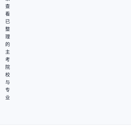
查
看
已
整
理
的
主
考
院
校
与
专
业