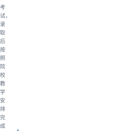
考
试，
录
取
后
按
照
院
校
教
学
安
排
完
成