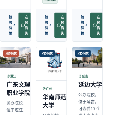
工商管理
院
在
院
在
院
在
校
线
校
线
校
线
详
咨
详
咨
详
咨
情
询
情
询
情
询
民办院校
公办院校
公办院校
湛江
延吉
广东文理
延边大学
广州
职业学院
公办院校，
华南师范
位于延吉，
民办院校，
大学
可查看10 个
位于湛江，