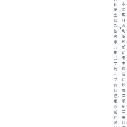
本
的
整
招
理
生
可
层
咨
次、
询
院
院
校、
校
学
帮
习
助
形
考
式、
生
学
快
制
速
和
比
学
较
费
层
口
次
径，
学
报
制
读
费
前
用
同
口
步