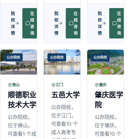
院
在
院
在
院
在
校
线
校
线
校
线
详
咨
详
咨
详
咨
情
询
情
询
情
询
公办院校
公办院校
公办院校
佛山
江门
肇庆
顺德职业
五邑大学
肇庆医学
技术大学
院
公办院校，
位于江门，
公办院校，
公办院校，
可查看10 个
位于佛山，
位于肇庆，
成人高考专
可查看1 个成
可查看10 个