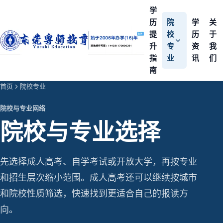
学
历
院
学
关
提
校
历
于
升
专
资
我
指
业
讯
们
南
首页
院校专业
院校与专业网络
院校与专业选择
先选择成人高考、自学考试或开放大学，再按专业
和招生层次缩小范围。成人高考还可以继续按城市
和院校性质筛选，快速找到更适合自己的报读方
向。