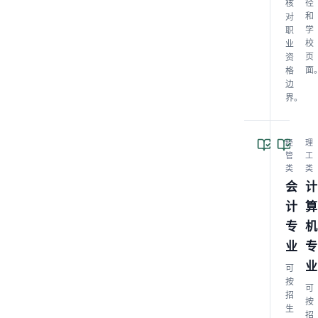
径
核
和
对
学
职
校
业
页
资
面
格
边
界。
经
理
管
工
类
类
会
计
计
算
专
机
业
专
业
可
按
可
招
按
生
招