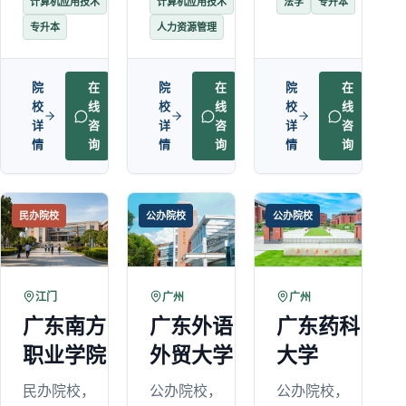
计算机应用技术
计算机应用技术
法学
专升本
专升本
人力资源管理
院
在
院
在
院
在
校
线
校
线
校
线
详
咨
详
咨
详
咨
情
询
情
询
情
询
民办院校
公办院校
公办院校
江门
广州
广州
广东南方
广东外语
广东药科
职业学院
外贸大学
大学
民办院校，
公办院校，
公办院校，