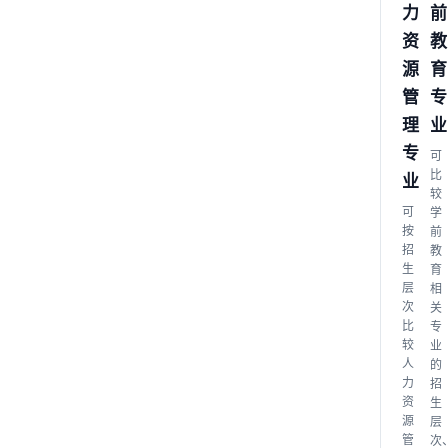
力
前
资
教
源
育
管
专
理
业
专
可
比
业
较
可
学
按
前
招
教
生
育
层
相
次
关
比
专
较
业
人
的
力
招
资
生
源
层
管
次