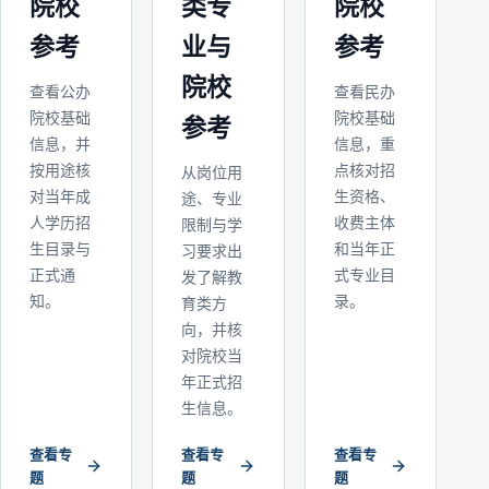
院校
类专
院校
参考
业与
参考
院校
查看公办
查看民办
院校基础
院校基础
参考
信息，并
信息，重
按用途核
点核对招
从岗位用
对当年成
生资格、
途、专业
人学历招
收费主体
限制与学
生目录与
和当年正
习要求出
正式通
式专业目
发了解教
知。
录。
育类方
向，并核
对院校当
年正式招
生信息。
查看专
查看专
查看专
题
题
题