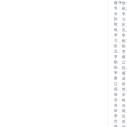
理
院
专
校
业
学
的
习
院
形
校、
式
学
学
习
制
形
和
式、
学
学
费
制
口
和
径
学
报
费
读
口
前
径，
同
结
步
合
核
当
对
前
岗
学
位
历
资
筛