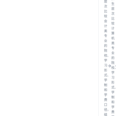
层
生
次
层
比
次
较
比
会
较
计
计
类
算
专
机
业
类
的
专
院
业
校、
的
学
院
习
校
形
学
式、
习
学
形
制
式
和
学
学
制
费
和
口
学
径，
费
结