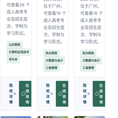
可查看28 个
位于广州，
位于广州，
成人高考专
可查看19 个
可查看16 个
业及招生层
成人高考专
成人高考专
次、学制与
业及招生层
业及招生层
学习形式。
次、学制与
次、学制与
学习形式。
学习形式。
公办院校
计算机应用技术
民办院校
民办院校
专升本
大数据与会计
大数据与会计
工商管理
工商管理
院
在
院
在
院
在
校
线
校
线
校
线
详
咨
详
咨
详
咨
情
询
情
询
情
询