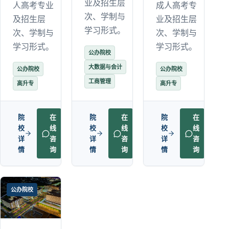
业及招生层
人高考专业
成人高考专
次、学制与
及招生层
业及招生层
学习形式。
次、学制与
次、学制与
学习形式。
学习形式。
公办院校
大数据与会计
公办院校
公办院校
工商管理
高升专
高升专
院
在
院
在
院
在
校
线
校
线
校
线
详
咨
详
咨
详
咨
情
询
情
询
情
询
公办院校