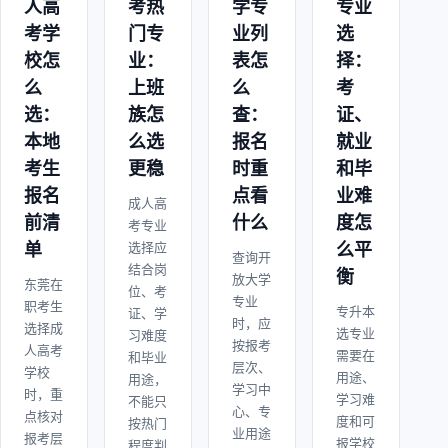
人高
考热
学专
专业
考学
门专
业列
选
校怎
业：
表怎
择：
么
上班
么
考
选：
族怎
查：
证、
本地
么选
报名
就业
考生
更稳
时重
和毕
报名
点看
业难
成人高
前清
什么
度怎
考专业
单
选择应
么平
查询开
结合岗
衡
放大学
东莞在
位、考
专业
职考生
专升本
证、学
时，应
选择成
选专业
习难度
按报考
人高考
需要在
和毕业
层次、
学校
用途、
用途，
学习中
时，重
学习难
不能只
心、专
点核对
度和可
按热门
业用途
报考层
报学校
程度判