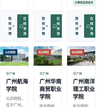
计算机应用技术
院
在
院
在
院
在
校
线
校
线
校
线
详
咨
详
咨
详
咨
情
询
情
询
情
询
公办院校
民办院校
民办院校
广州
广州
广州
广州航海
广州华南
广州南洋
学院
商贸职业
理工职业
学院
学院
公办院校，
位于广州，
民办院校，
民办院校，