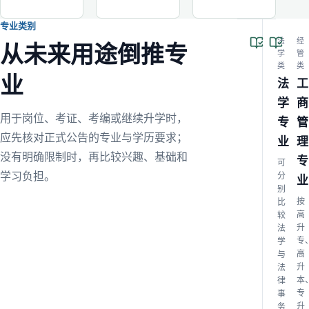
专业类别
法
经
从未来用途倒推专
学
管
类
类
业
法
工
学
商
用于岗位、考证、考编或继续升学时，
专
管
应先核对正式公告的专业与学历要求；
业
理
没有明确限制时，再比较兴趣、基础和
专
可
学习负担。
分
业
别
按
比
高
较
升
法
专
学
高
与
升
法
本
律
专
事
升
务