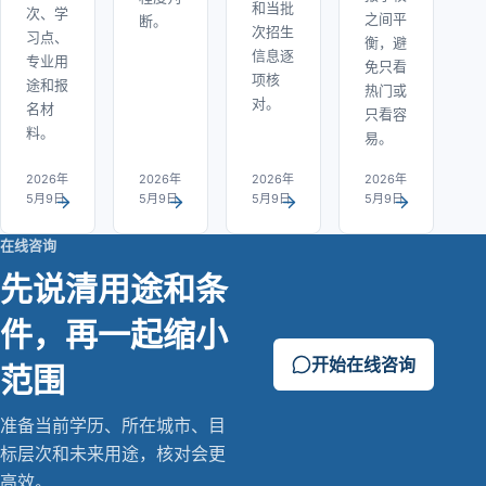
和当批
次、学
之间平
断。
次招生
习点、
衡，避
信息逐
专业用
免只看
项核
途和报
热门或
对。
名材
只看容
料。
易。
2026年
2026年
2026年
2026年
5月9日
5月9日
5月9日
5月9日
在线咨询
先说清用途和条
件，再一起缩小
开始在线咨询
范围
准备当前学历、所在城市、目
标层次和未来用途，核对会更
高效。