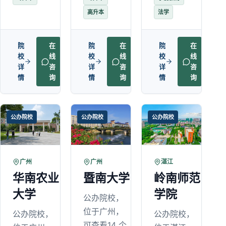
高升本
法学
院
在
院
在
院
在
校
线
校
线
校
线
详
咨
详
咨
详
咨
情
询
情
询
情
询
公办院校
公办院校
公办院校
广州
广州
湛江
华南农业
暨南大学
岭南师范
大学
学院
公办院校，
位于广州，
公办院校，
公办院校，
可查看14 个