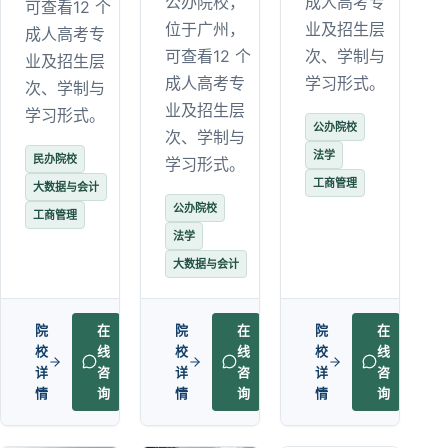
成人高考专
公办院校，
可查看12 个
业及招生层
位于广州，
成人高考专
次、学制与
可查看12 个
业及招生层
学习形式。
成人高考专
次、学制与
业及招生层
学习形式。
公办院校
次、学制与
法学
民办院校
学习形式。
工商管理
大数据与会计
公办院校
工商管理
法学
大数据与会计
院
在
院
在
院
在
校
线
校
线
校
线
详
咨
详
咨
详
咨
情
询
情
询
情
询