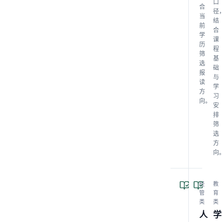
口
合
径
当
结
前
合
学
课
历
程
筛
基
选
础
报
与
读
学
方
习
向。
安
排
筛
选
方
向
经
教
管
育
类
类
人
学