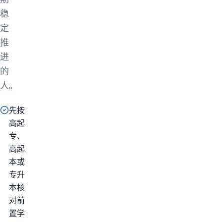
稳
定
推
进
的
人。
先按
高起
专、
高起
本或
专升
本核
对前
置学