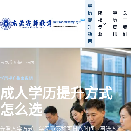
学
历
院
学
关
提
校
历
于
升
专
资
我
指
业
讯
们
南
首页
/
学历提升指南
学历提升指南说明
成人学历提升方式
怎么选
先看入学方式、学习节奏和可投入时间，再进入