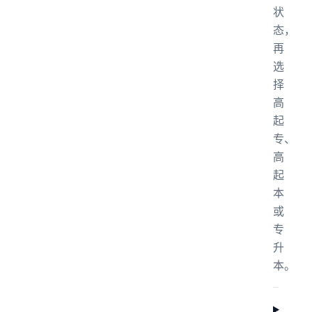
状
态，
再
选
择
高
起
专、
高
起
本
或
专
升
本。