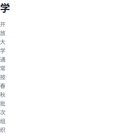
学
开
放
大
学
通
常
按
春
秋
批
次
组
织