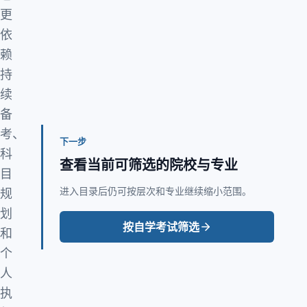
更
依
赖
持
续
备
考、
下一步
科
查看当前可筛选的院校与专业
目
进入目录后仍可按层次和专业继续缩小范围。
规
划
按自学考试筛选
和
个
人
执