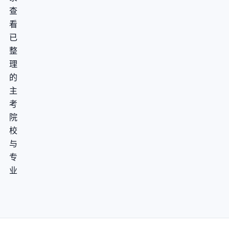
查
看
已
整
理
的
主
考
院
校
与
专
业