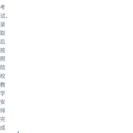
考
试，
录
取
后
按
照
院
校
教
学
安
排
完
成