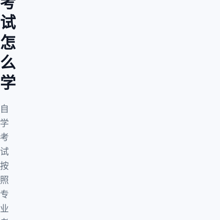
考
试
怎
么
学
自
学
考
试
按
照
专
业