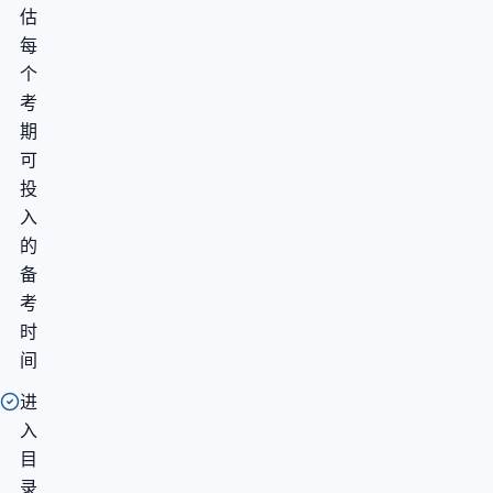
估
每
个
考
期
可
投
入
的
备
考
时
间
进
入
目
录