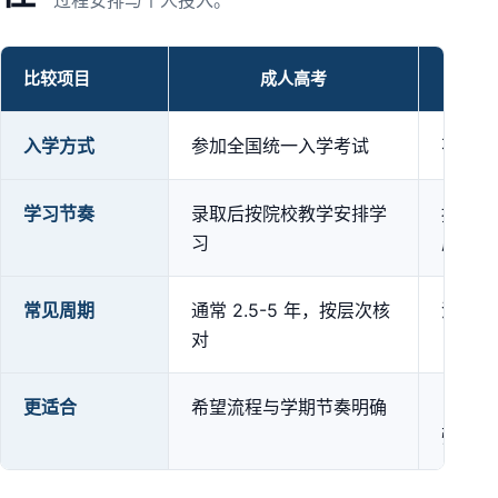
过程安排与个人投入。
比较项目
成人高考
成人高考、自学考试与开放大学方式对比
入学方式
参加全国统一入学考试
不设统
学习节奏
录取后按院校教学安排学
按专业
习
成
常见周期
通常 2.5-5 年，按层次核
没有统
对
更适合
希望流程与学期节奏明确
自学与
强