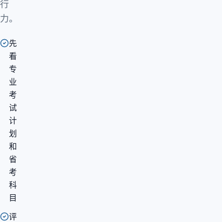
行
力。
先
看
专
业
考
试
计
划
和
省
考
科
目
评