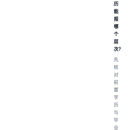
历
能
报
哪
个
层
次？
先
核
对
前
置
学
历
与
毕
业