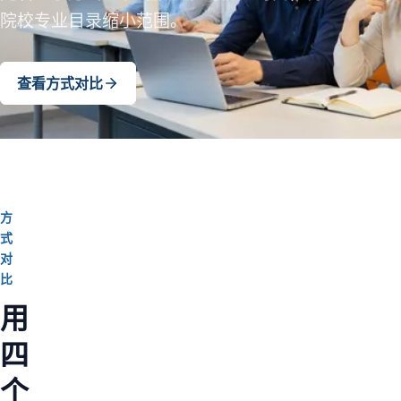
院校专业目录缩小范围。
查看方式对比
方
式
对
比
用
四
个