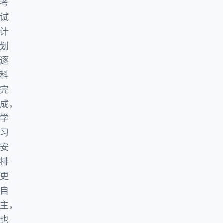
考
试
计
划
逐
科
完
成，
学
习
安
排
更
自
主，
也