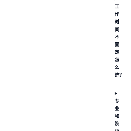
工
作
时
间
不
固
定
怎
么
选？
专
业
和
院