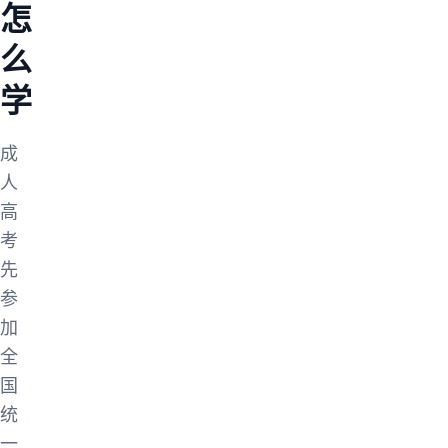
怎
么
学
成
人
高
考
先
参
加
全
国
统
一