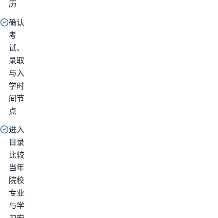
历
确认
考
试、
录取
与入
学时
间节
点
进入
目录
比较
当年
院校
专业
与学