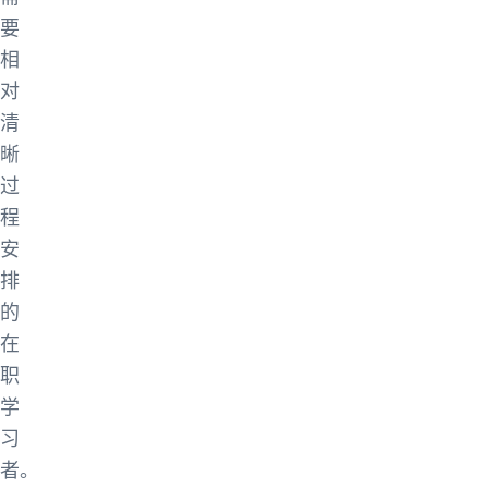
要
相
对
清
晰
过
程
安
排
的
在
职
学
习
者。