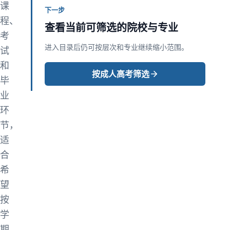
课
下一步
程、
查看当前可筛选的院校与专业
考
进入目录后仍可按层次和专业继续缩小范围。
试
和
按成人高考筛选
毕
业
环
节，
适
合
希
望
按
学
期