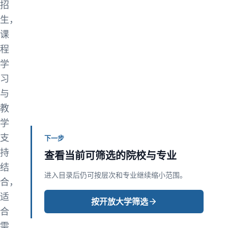
招
生，
课
程
学
习
与
教
学
支
下一步
持
查看当前可筛选的院校与专业
结
进入目录后仍可按层次和专业继续缩小范围。
合，
适
按开放大学筛选
合
需