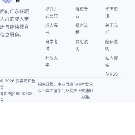
育
提升方
院校专
学历资
面向广东在职
式比较
业
讯
人群的成人学
成人高
报名流
关于我
历与继续教育
考
程
们
信息服务。
自学考
费用说
隐私说
试
明
明
开放大
站内搜
学
索
RSS
© 2026 东莞粤师教
招生政策、专业目录与报考要求
育
以当年主管部门及院校正式通知
粤ICP备18040809
为准。
号