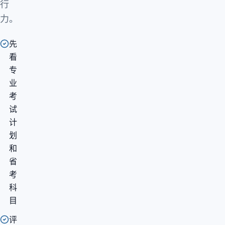
行
力。
先
看
专
业
考
试
计
划
和
省
考
科
目
评