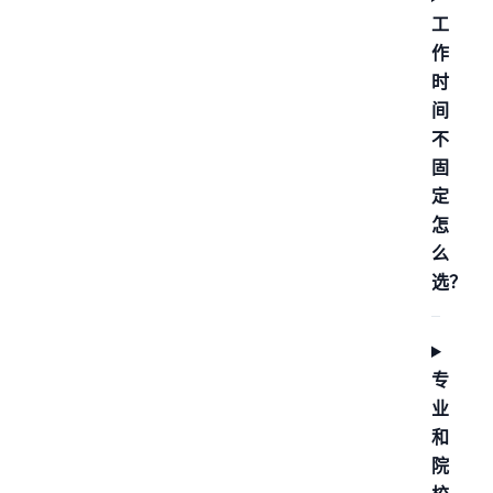
工
作
时
间
不
固
定
怎
么
选？
专
业
和
院