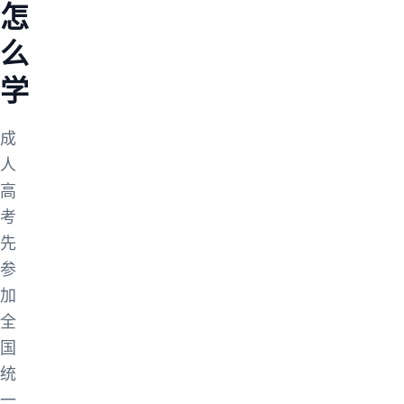
怎
么
学
成
人
高
考
先
参
加
全
国
统
一