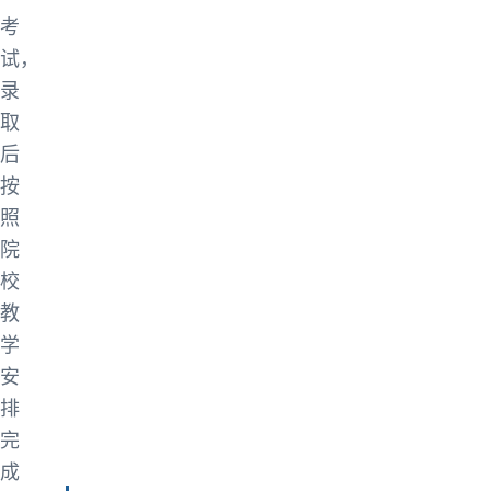
考
试，
录
取
后
按
照
院
校
教
学
安
排
完
成