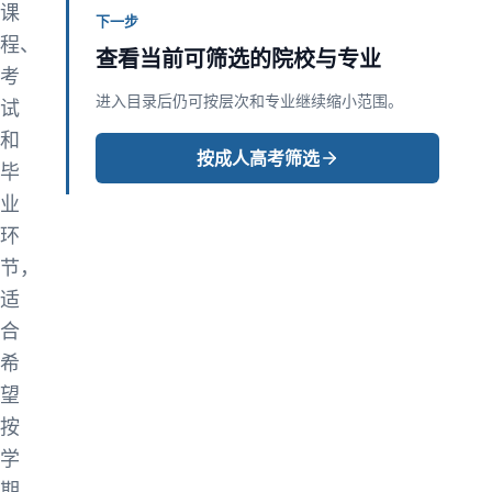
课
下一步
程、
查看当前可筛选的院校与专业
考
进入目录后仍可按层次和专业继续缩小范围。
试
和
按成人高考筛选
毕
业
环
节，
适
合
希
望
按
学
期