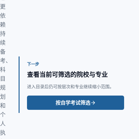
更
依
赖
持
续
备
考、
下一步
科
查看当前可筛选的院校与专业
目
进入目录后仍可按层次和专业继续缩小范围。
规
划
按自学考试筛选
和
个
人
执