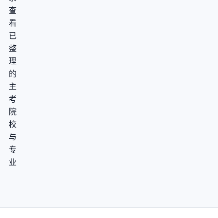
查
看
已
整
理
的
主
考
院
校
与
专
业