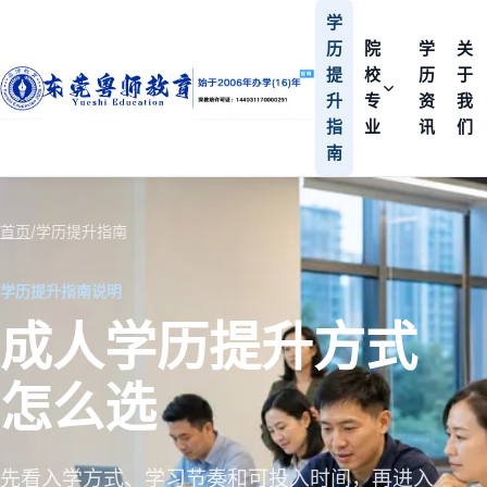
学
历
院
学
关
提
校
历
于
升
专
资
我
指
业
讯
们
南
首页
/
学历提升指南
学历提升指南说明
成人学历提升方式
怎么选
先看入学方式、学习节奏和可投入时间，再进入