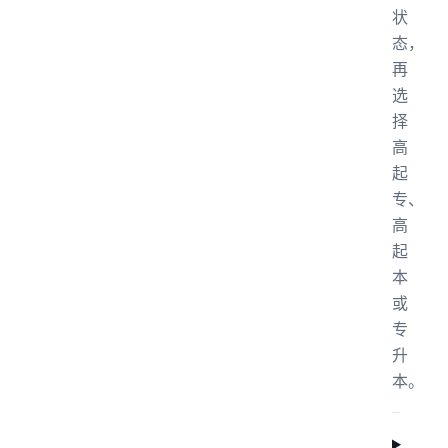
状
态，
再
选
择
高
起
专、
高
起
本
或
专
升
本。