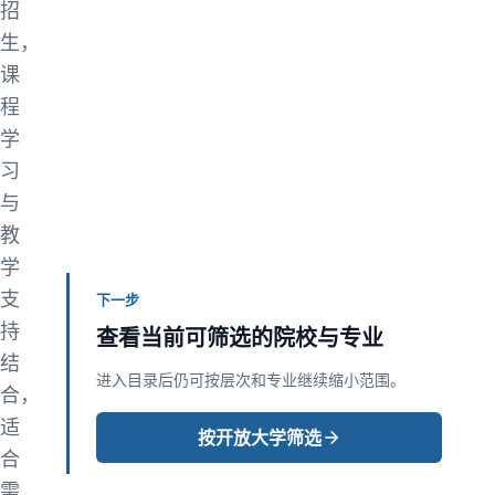
招
生，
课
程
学
习
与
教
学
支
下一步
持
查看当前可筛选的院校与专业
结
进入目录后仍可按层次和专业继续缩小范围。
合，
适
按开放大学筛选
合
需