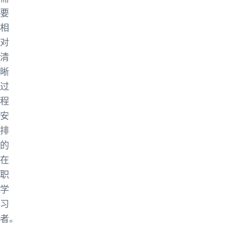
要
相
对
清
晰
过
程
安
排
的
在
职
学
习
者。