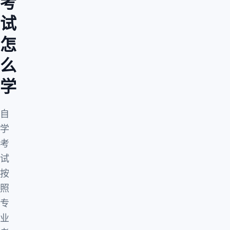
考
试
怎
么
学
自
学
考
试
按
照
专
业