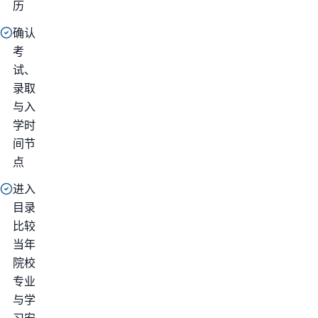
历
确认
考
试、
录取
与入
学时
间节
点
进入
目录
比较
当年
院校
专业
与学