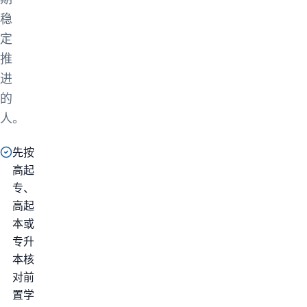
稳
定
推
进
的
人。
先按
高起
专、
高起
本或
专升
本核
对前
置学