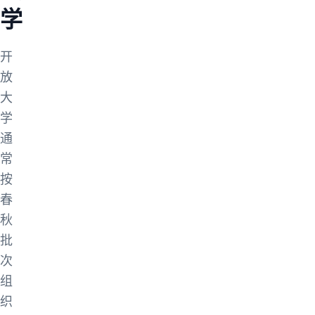
学
开
放
大
学
通
常
按
春
秋
批
次
组
织