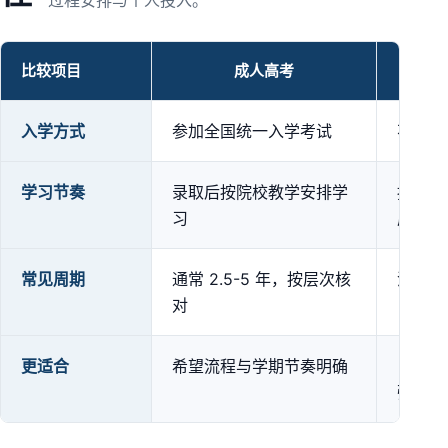
过程安排与个人投入。
比较项目
成人高考
成人高考、自学考试与开放大学方式对比
入学方式
参加全国统一入学考试
不设统
学习节奏
录取后按院校教学安排学
按专业
习
成
常见周期
通常 2.5-5 年，按层次核
没有统
对
更适合
希望流程与学期节奏明确
自学与
强