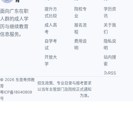
育
提升方
院校专
学历资
面向广东在职
式比较
业
讯
人群的成人学
成人高
报名流
关于我
历与继续教育
考
程
们
信息服务。
自学考
费用说
隐私说
试
明
明
开放大
站内搜
学
索
RSS
© 2026 东莞粤师教
招生政策、专业目录与报考要求
育
以当年主管部门及院校正式通知
粤ICP备18040809
为准。
号