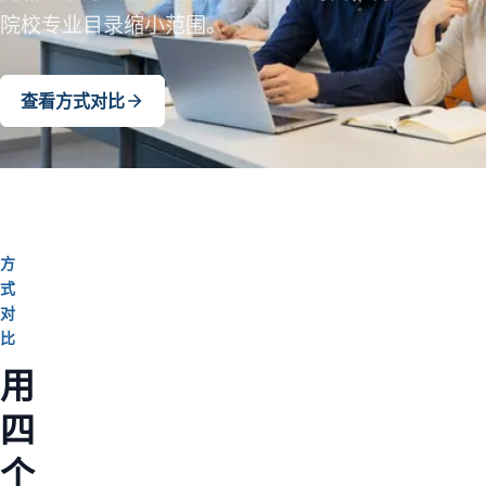
院校专业目录缩小范围。
查看方式对比
方
式
对
比
用
四
个