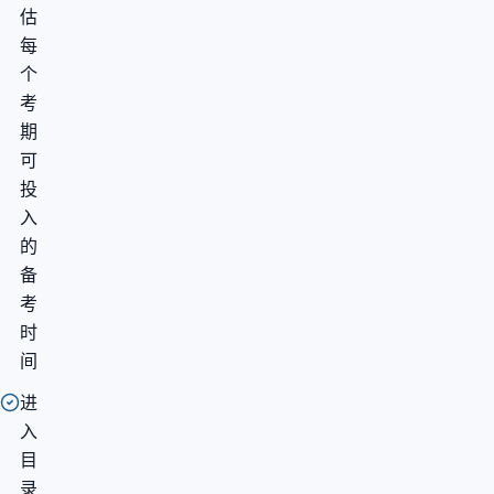
估
每
个
考
期
可
投
入
的
备
考
时
间
进
入
目
录