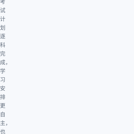
考
试
计
划
逐
科
完
成，
学
习
安
排
更
自
主，
也