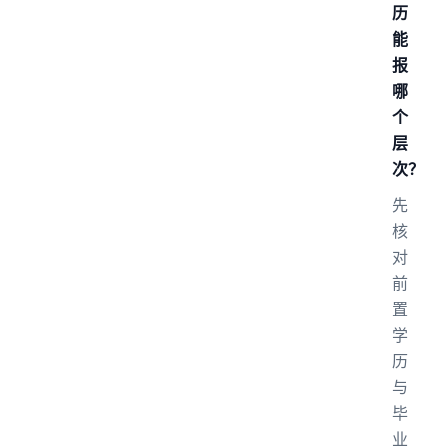
历
能
报
哪
个
层
次？
先
核
对
前
置
学
历
与
毕
业