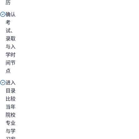
历
确认
考
试、
录取
与入
学时
间节
点
进入
目录
比较
当年
院校
专业
与学