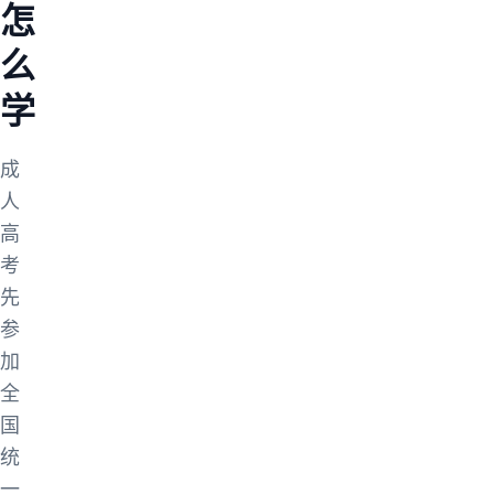
怎
么
学
成
人
高
考
先
参
加
全
国
统
一