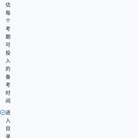
估
每
个
考
期
可
投
入
的
备
考
时
间
进
入
目
录