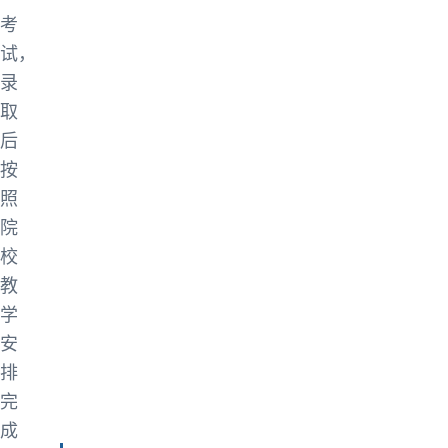
考
试，
录
取
后
按
照
院
校
教
学
安
排
完
成