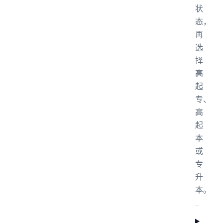
状
态，
再
选
择
高
起
专、
高
起
本
或
专
升
本。