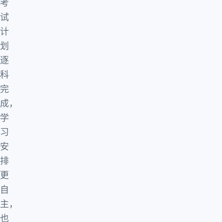
考
试
计
划
逐
科
完
成，
学
习
安
排
更
自
主，
也