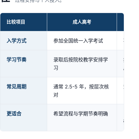
过程安排与个人投入。
比较项目
成人高考
成人高考、自学考试与开放大学方式对比
入学方式
参加全国统一入学考试
不设统
学习节奏
录取后按院校教学安排学
按专业
习
成
常见周期
通常 2.5-5 年，按层次核
没有统
对
更适合
希望流程与学期节奏明确
自学与
强