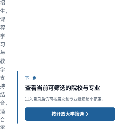
招
生，
课
程
学
习
与
教
学
支
下一步
持
查看当前可筛选的院校与专业
结
进入目录后仍可按层次和专业继续缩小范围。
合，
适
按开放大学筛选
合
需