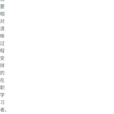
要
相
对
清
晰
过
程
安
排
的
在
职
学
习
者。