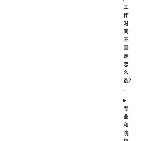
工
作
时
间
不
固
定
怎
么
选？
专
业
和
院