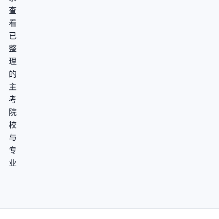
查
看
已
整
理
的
主
考
院
校
与
专
业