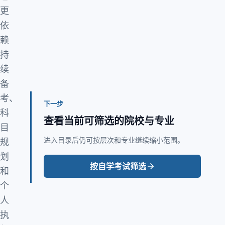
更
依
赖
持
续
备
考、
下一步
科
查看当前可筛选的院校与专业
目
进入目录后仍可按层次和专业继续缩小范围。
规
划
按自学考试筛选
和
个
人
执