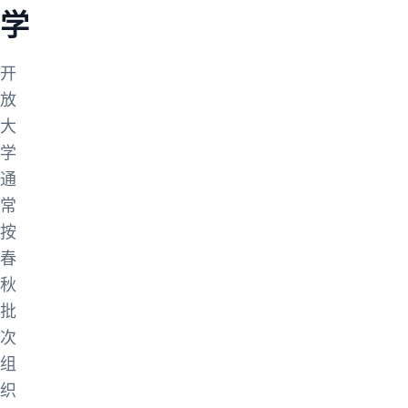
学
开
放
大
学
通
常
按
春
秋
批
次
组
织