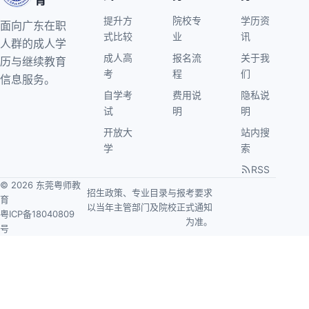
育
提升方
院校专
学历资
面向广东在职
式比较
业
讯
人群的成人学
成人高
报名流
关于我
历与继续教育
考
程
们
信息服务。
自学考
费用说
隐私说
试
明
明
开放大
站内搜
学
索
RSS
© 2026 东莞粤师教
招生政策、专业目录与报考要求
育
以当年主管部门及院校正式通知
粤ICP备18040809
为准。
号