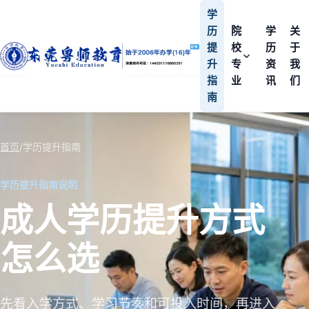
学
历
院
学
关
提
校
历
于
升
专
资
我
指
业
讯
们
南
首页
/
学历提升指南
学历提升指南说明
成人学历提升方式
怎么选
先看入学方式、学习节奏和可投入时间，再进入