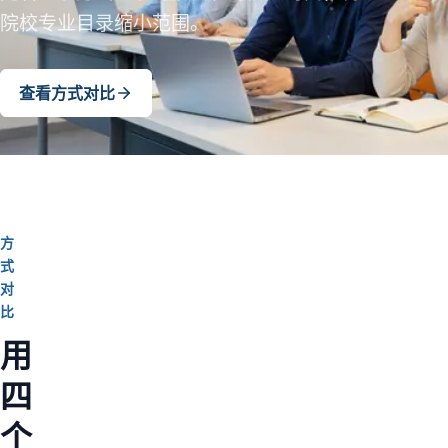
院校专业目录缩小范围。
查看方式对比
方
式
对
比
用
四
个