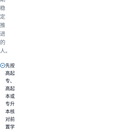
稳
定
推
进
的
人。
先按
高起
专、
高起
本或
专升
本核
对前
置学