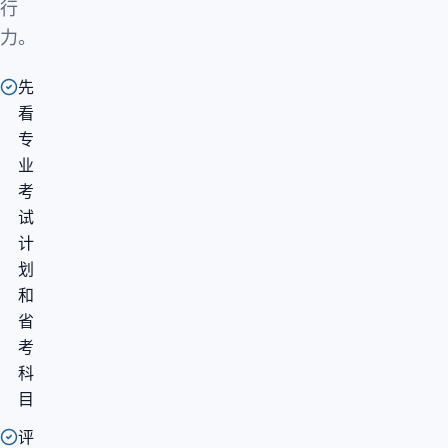
行
力。
先
看
专
业
考
试
计
划
和
省
考
科
目
评