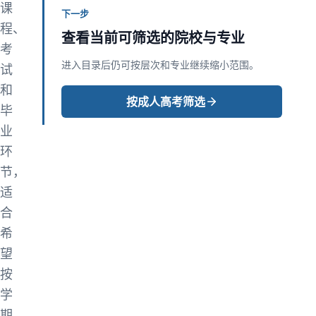
课
下一步
程、
查看当前可筛选的院校与专业
考
进入目录后仍可按层次和专业继续缩小范围。
试
和
按成人高考筛选
毕
业
环
节，
适
合
希
望
按
学
期