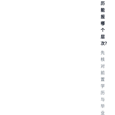
历
能
报
哪
个
层
次？
先
核
对
前
置
学
历
与
毕
业