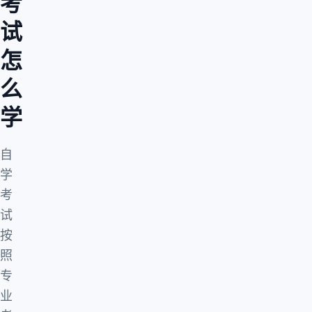
考
试
怎
么
学
自
学
考
试
按
照
专
业