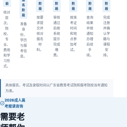
前
阶
阶
阶
阶
阶
名
段
段
段
段
段
阶
核对
段
按要
审核
按准
查询
完成
层
求提
通过
考证
结果
注册
次、
准备
交并
后按
时间
并按
并确
院
身
核对
系统
和地
通知
认学
校、
份、
报名
提示
点参
办理
籍与
专
学历
材
完成
加考
后续
课程
业、
与报
料。
缴
试。
手
安
费用
考信
费。
续。
排。
和学
息。
习形
式。
具体报名、考试及录取时间以广东省教育考试院和报考院校当年通知
为准。
2026成人高
考报读咨询
需要老