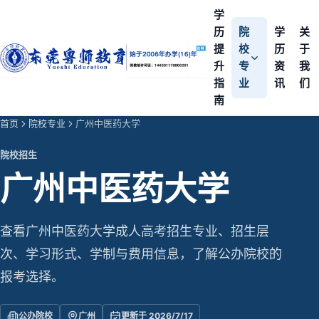
学
历
院
学
关
提
校
历
于
升
专
资
我
指
业
讯
们
南
首页
院校专业
广州中医药大学
院校招生
广州中医药大学
查看广州中医药大学成人高考招生专业、招生层
次、学习形式、学制与费用信息，了解公办院校的
报考选择。
公办院校
广州
更新于 2026/7/17