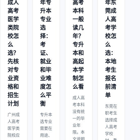
成人
年专
高考
年东
高考
升本
本科
莞成
医学
专业
一般
人高
类院
选
读几
考学
校怎
择：
年？
校怎
么
考
专升
么
选？
证、
本和
选：
先核
就业
高起
本地
对专
和毕
本学
考生
业资
业难
制怎
报名
格和
度怎
么看
前清
招生
么平
单
成人高
计划
衡
考本科
东莞在
没有统
职考生
广州成
专升本
一的毕
选择成
人高考
选专业
业年
人高考
医学类
需要在
限。本
学校
院校应
用途、
文说明