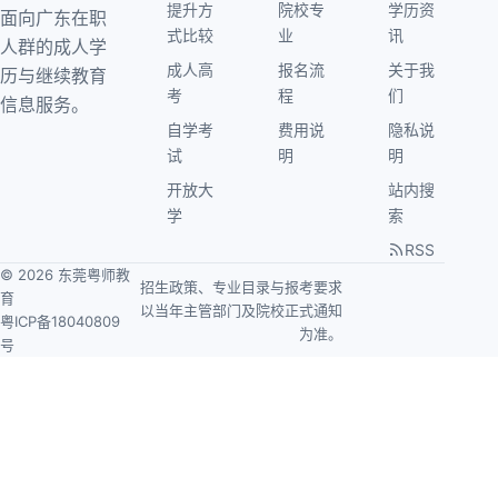
提升方
院校专
学历资
面向广东在职
式比较
业
讯
人群的成人学
成人高
报名流
关于我
历与继续教育
考
程
们
信息服务。
自学考
费用说
隐私说
试
明
明
开放大
站内搜
学
索
RSS
© 2026 东莞粤师教
招生政策、专业目录与报考要求
育
以当年主管部门及院校正式通知
粤ICP备18040809
为准。
号