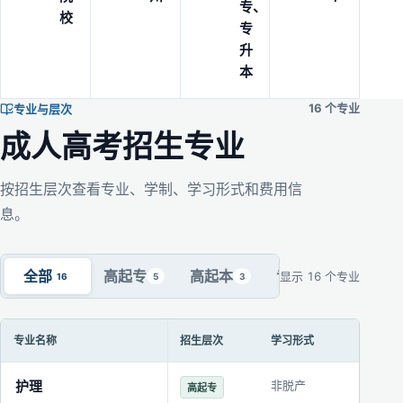
专、
校
专
升
本
16 个专业
专业与层次
成人高考招生专业
按招生层次查看专业、学制、学习形式和费用信
息。
全部
高起专
高起本
专升本
显示 16 个专业
16
5
3
8
专业名称
招生层次
学习形式
学制
广州中医药大学成人高考招生专业、层次、学制与费用
护理
非脱产
3年
高起专