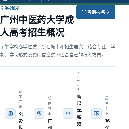
院校概况
咨询报名
广州中医药大学成
人高考招生概况
了解学校办学性质、所在城市和招生层次，结合专业、学
制、学习形式及费用信息选择适合自己的报考方向。
招
生
层
次
办
高
学
所
招
性
起
在
生
质
城
专
本、
公
市
业
高
办
广
16
起
院
州
个