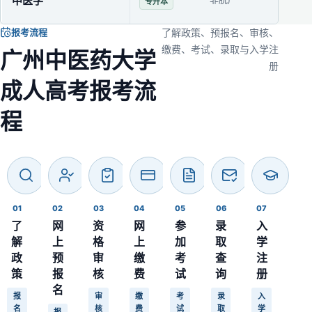
中医学
3年
专升本
报考流程
了解政策、预报名、审核、
缴费、考试、录取与入学注
广州中医药大学
册
成人高考报考流
程
01
02
03
04
05
06
07
了
网
资
网
参
录
入
解
上
格
上
加
取
学
政
预
审
缴
考
查
注
策
报
核
费
试
询
册
名
报
审
缴
考
录
入
名
核
费
试
取
学
报