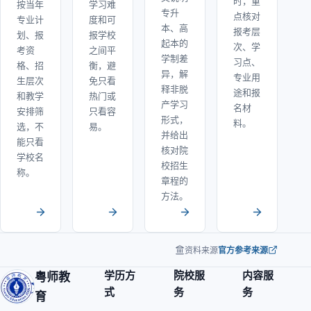
时，重
按当年
学习难
专升
点核对
专业计
度和可
本、高
报考层
划、报
报学校
起本的
次、学
考资
之间平
学制差
习点、
格、招
衡，避
异，解
专业用
生层次
免只看
释非脱
途和报
和教学
热门或
产学习
名材
安排筛
只看容
形式，
料。
选，不
易。
并给出
能只看
核对院
学校名
校招生
称。
章程的
方法。
资料来源
官方参考来源
学历方
院校服
内容服
粤师教
式
务
务
育