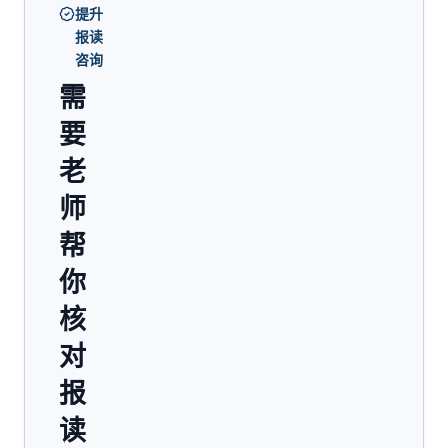
提升
报读
咨询
需
要
老
师
帮
你
核
对
报
读