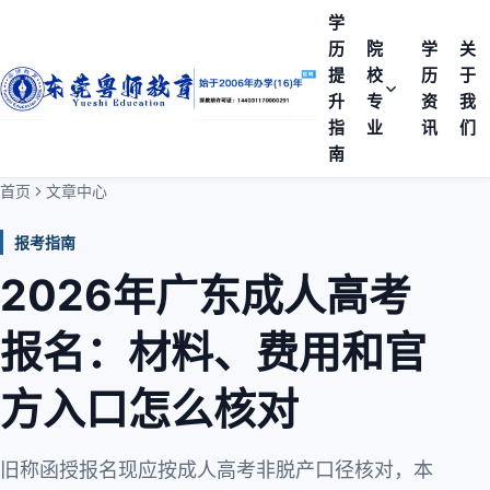
学
历
院
学
关
提
校
历
于
升
专
资
我
指
业
讯
们
南
首页
文章中心
报考指南
2026年广东成人高考
报名：材料、费用和官
方入口怎么核对
旧称函授报名现应按成人高考非脱产口径核对，本