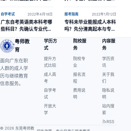
请
度怎么平衡
自学考试
2022年4月18日
报考指南
2022年1月12日
广东自考英语类本科考哪
专科未毕业能报成人本科
些科目？先确认专业代码
吗？先分清高起本与专升
和当前计划
本
学历方
院校服
内容服
粤师教
式
务
务
育
提升方
院校专
学历资
面向广东在职
式比较
业
讯
人群的成人学
成人高
报名流
关于我
历与继续教育
考
程
们
信息服务。
自学考
费用说
隐私说
试
明
明
开放大
站内搜
学
索
RSS
© 2026 东莞粤师教