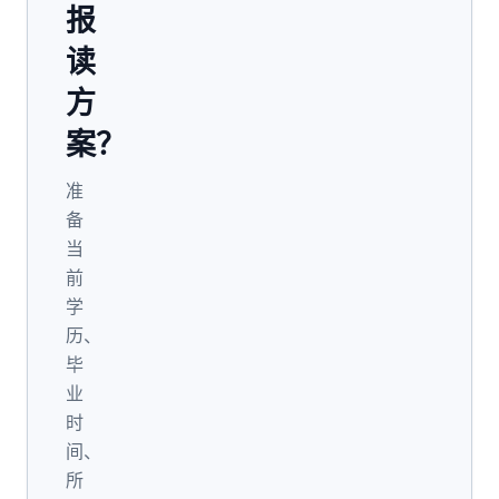
报
读
方
案？
准
备
当
前
学
历、
毕
业
时
间、
所