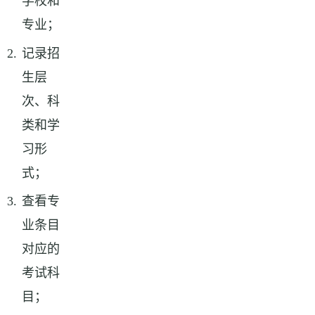
学校和
专业；
记录招
生层
次、科
类和学
习形
式；
查看专
业条目
对应的
考试科
目；