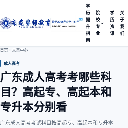
学
历
院
学
关
提
校
历
于
升
专
资
我
指
业
讯
们
南
首页
文章中心
成人高考
广东成人高考考哪些科
目？高起专、高起本和
专升本分别看
广东成人高考考试科目按高起专、高起本和专升本