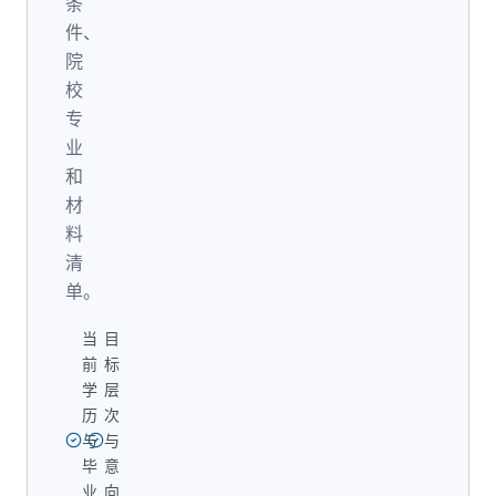
条
件、
院
校
专
业
和
材
料
清
单。
当
目
前
标
学
层
历
次
与
与
毕
意
业
向