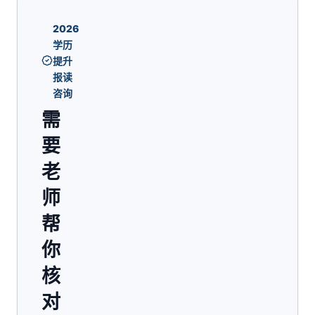
2026
学历
提升
报读
咨询
需
要
老
师
帮
你
核
对