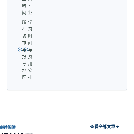
时
专
间
业
所
学
在
习
城
时
市
间
与
与
报
费
考
用
地
安
区
排
查看全部文章
继续阅读