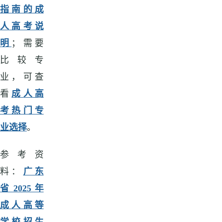
指南的成
人高考说
明
；需要
比较专
业，可查
看
成人高
考热门专
业选择
。
参考资
料：
广东
省 2025 年
成人高等
学校招生