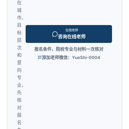
在
城
市、
目
在线老师
标
咨询在线老师
层
次
报名条件、院校专业与材料一次核对
和
添加老师微信：YueShi-0004
意
向
专
业，
先
核
对
报
名