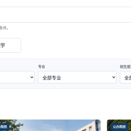
条件。
大学
专业
招生层
办院校
公办院校