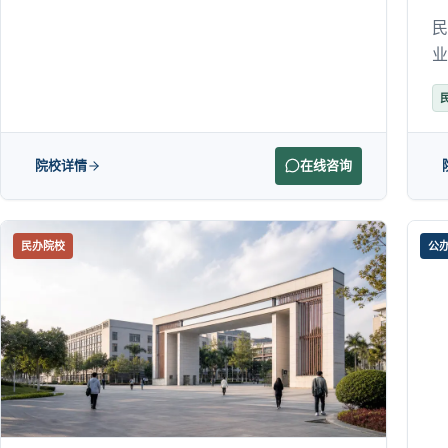
民
业
院校详情
在线咨询
民办院校
公