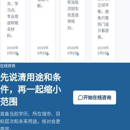
和当批
次、学
之间平
断。
次招生
习点、
衡，避
信息逐
专业用
免只看
项核
途和报
热门或
对。
名材
只看容
料。
易。
2026年
2026年
2026年
2026年
5月9日
5月9日
5月9日
5月9日
在线咨询
先说清用途和条
件，再一起缩小
开始在线咨询
范围
准备当前学历、所在城市、目
标层次和未来用途，核对会更
高效。