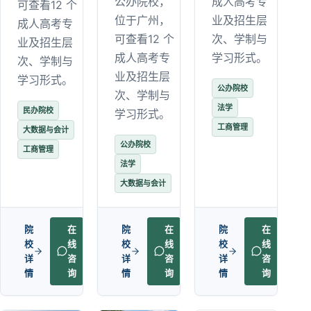
成人高考专
公办院校，
可查看12 个
业及招生层
位于广州，
成人高考专
次、学制与
可查看12 个
业及招生层
学习形式。
成人高考专
次、学制与
业及招生层
学习形式。
公办院校
次、学制与
法学
民办院校
学习形式。
工商管理
大数据与会计
公办院校
工商管理
法学
大数据与会计
院
在
院
在
院
在
校
线
校
线
校
线
详
咨
详
咨
详
咨
情
询
情
询
情
询