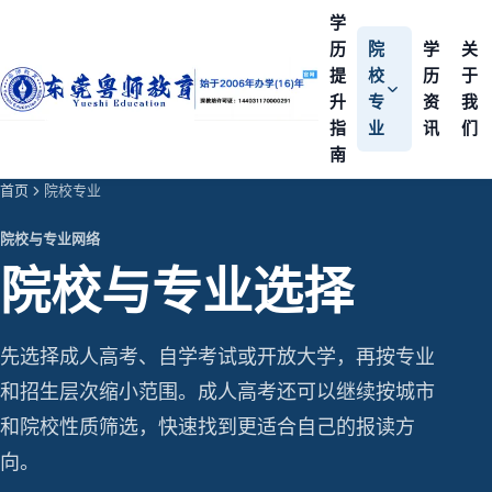
学
历
院
学
关
提
校
历
于
升
专
资
我
指
业
讯
们
南
首页
院校专业
院校与专业网络
院校与专业选择
先选择成人高考、自学考试或开放大学，再按专业
和招生层次缩小范围。成人高考还可以继续按城市
和院校性质筛选，快速找到更适合自己的报读方
向。