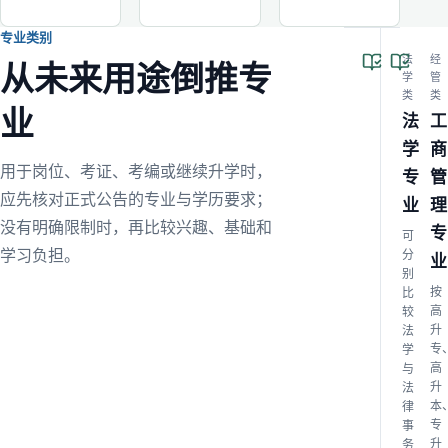
专业类别
法
经
从未来用途倒推专
学
管
类
类
业
法
工
学
商
用于岗位、考证、考编或继续升学时，
专
管
应先核对正式公告的专业与学历要求；
业
理
没有明确限制时，再比较兴趣、基础和
专
可
学习负担。
分
业
别
按
比
高
较
升
法
专
学
高
与
升
法
本
律
专
事
升
务