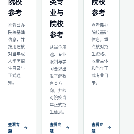
院校
类专
院校
参考
业与
参考
院校
查看公办
查看民办
院校基础
院校基础
参考
信息，并
信息，重
按用途核
点核对招
从岗位用
对当年成
生资格、
途、专业
人学历招
收费主体
限制与学
生目录与
和当年正
习要求出
正式通
式专业目
发了解教
知。
录。
育类方
向，并核
对院校当
年正式招
生信息。
查看专
查看专
查看专
题
题
题