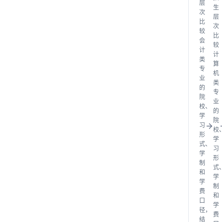
层
生
次
层
比
次
较
比
会
较
计
计
类
算
专
机
业
类
的
专
院
业
校、
的
学
院
习
校
形
学
式、
习
学
形
制
式
和
学
学
制
费
和
口
学
径，
费
结