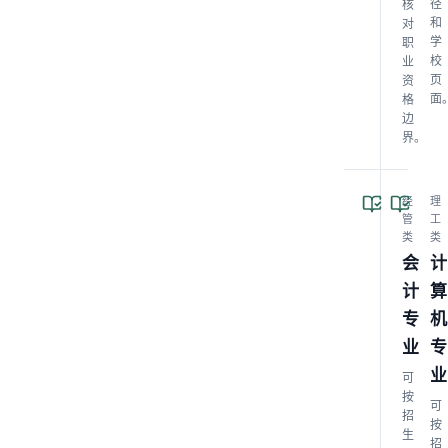
径
核
和
对
学
职
校
业
页
资
面
格
边
界。
经
理
管
工
类
类
会
计
计
算
专
机
业
专
业
可
按
可
招
按
生
招