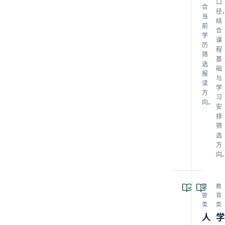
口
合
径
当
结
前
合
学
课
历
程
筛
基
选
础
报
与
读
学
方
习
向。
安
排
筛
选
方
向
经
教
管
育
类
类
人
学