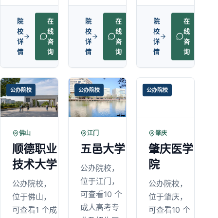
院
在
院
在
院
在
校
线
校
线
校
线
详
咨
详
咨
详
咨
情
询
情
询
情
询
公办院校
公办院校
公办院校
佛山
江门
肇庆
顺德职业
五邑大学
肇庆医学
技术大学
院
公办院校，
位于江门，
公办院校，
公办院校，
可查看10 个
位于佛山，
位于肇庆，
成人高考专
可查看1 个成
可查看10 个