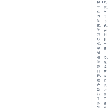
理
院
专
校
业
学
的
习
院
形
校、
式
学
学
习
制
形
和
式、
学
学
费
制
口
和
径
学
报
费
读
口
前
径，
同
结
步
合
核
当
对
前
岗
学
位
历
资
筛