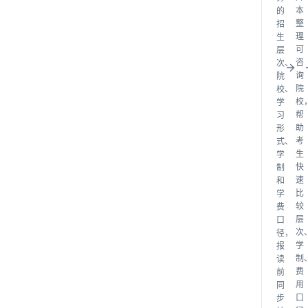
本
的
整
招
理
生
可
层
咨
次、
询
院
院
校、
校
学
帮
习
助
形
考
式、
生
学
快
制
速
和
比
学
较
费
层
口
次
径，
学
报
制
读
费
前
用
同
口
步