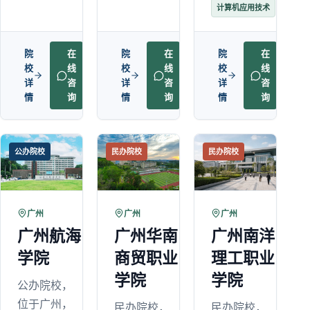
计算机应用技术
院
在
院
在
院
在
校
线
校
线
校
线
详
咨
详
咨
详
咨
情
询
情
询
情
询
公办院校
民办院校
民办院校
广州
广州
广州
广州航海
广州华南
广州南洋
学院
商贸职业
理工职业
学院
学院
公办院校，
位于广州，
民办院校，
民办院校，