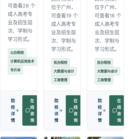
可查看28 个
位于广州，
位于广州，
成人高考专
可查看19 个
可查看16 个
业及招生层
成人高考专
成人高考专
次、学制与
业及招生层
业及招生层
学习形式。
次、学制与
次、学制与
学习形式。
学习形式。
公办院校
计算机应用技术
民办院校
民办院校
专升本
大数据与会计
大数据与会计
工商管理
工商管理
院
在
院
在
院
在
校
线
校
线
校
线
详
咨
详
咨
详
咨
情
询
情
询
情
询