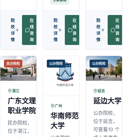
工商管理
院
在
院
在
院
在
校
线
校
线
校
线
详
咨
详
咨
详
咨
情
询
情
询
情
询
民办院校
公办院校
公办院校
湛江
延吉
广东文理
延边大学
广州
职业学院
公办院校，
华南师范
位于延吉，
民办院校，
大学
可查看10 个
位于湛江，