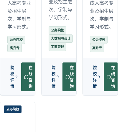
业及招生层
人高考专业
成人高考专
次、学制与
及招生层
业及招生层
学习形式。
次、学制与
次、学制与
学习形式。
学习形式。
公办院校
大数据与会计
公办院校
公办院校
工商管理
高升专
高升专
院
在
院
在
院
在
校
线
校
线
校
线
详
咨
详
咨
详
咨
情
询
情
询
情
询
公办院校