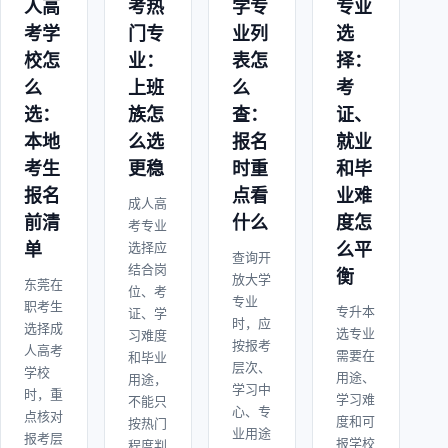
人高
考热
学专
专业
考学
门专
业列
选
校怎
业：
表怎
择：
么
上班
么
考
选：
族怎
查：
证、
本地
么选
报名
就业
考生
更稳
时重
和毕
报名
点看
业难
成人高
前清
什么
度怎
考专业
单
选择应
么平
查询开
结合岗
衡
放大学
东莞在
位、考
专业
职考生
专升本
证、学
时，应
选择成
选专业
习难度
按报考
人高考
需要在
和毕业
层次、
学校
用途、
用途，
学习中
时，重
学习难
不能只
心、专
点核对
度和可
按热门
业用途
报考层
报学校
程度判