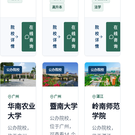
高升本
法学
院
在
院
在
院
在
校
线
校
线
校
线
详
咨
详
咨
详
咨
情
询
情
询
情
询
公办院校
公办院校
公办院校
广州
广州
湛江
华南农业
暨南大学
岭南师范
大学
学院
公办院校，
位于广州，
公办院校，
公办院校，
可查看14 个