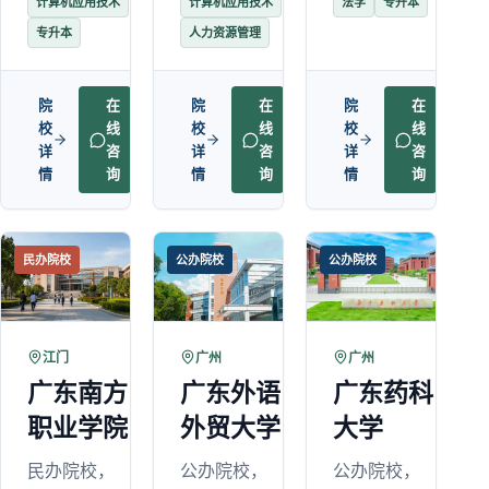
计算机应用技术
计算机应用技术
法学
专升本
专升本
人力资源管理
院
在
院
在
院
在
校
线
校
线
校
线
详
咨
详
咨
详
咨
情
询
情
询
情
询
民办院校
公办院校
公办院校
江门
广州
广州
广东南方
广东外语
广东药科
职业学院
外贸大学
大学
民办院校，
公办院校，
公办院校，