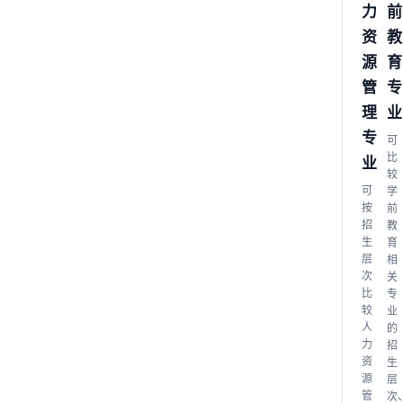
力
前
资
教
源
育
管
专
理
业
专
可
比
业
较
可
学
按
前
招
教
生
育
层
相
次
关
比
专
较
业
人
的
力
招
资
生
源
层
管
次